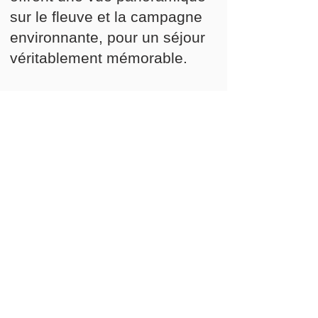
sur le fleuve et la campagne
environnante, pour un séjour
véritablement mémorable.
4. À quelques pas de la
chute Montmorency
Notre gîte est situé à moins de
15 minutes de marche du parc
de la Chute-Montmorency et à
proximité de l’Île d’Orléans.
5. Un accès facile aux
attraits de la région
Que vous soyez ici pour
découvrir le Vieux-Québec,