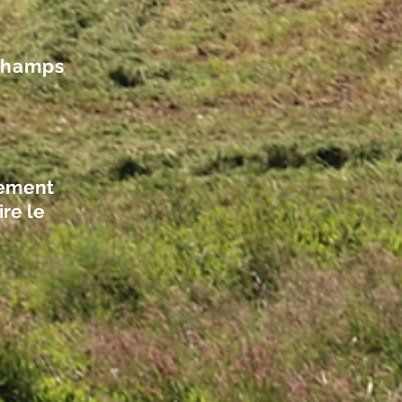
 Champs
gement
ire le