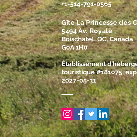
+1-514-791-0565
Gîte La Princesse des
5494 Av. Royale
Boischatel, QC, Canada
G0A 1H0
Établissement d’héber
touristique #181075, exp
2027-05-31