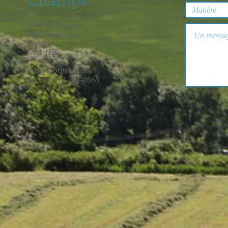
Champs
5494 Av. Royale
Boischatel, QC,
Canada
G0A 1H0
info@laprincesse.ca
Tel: +1-514-791-0565