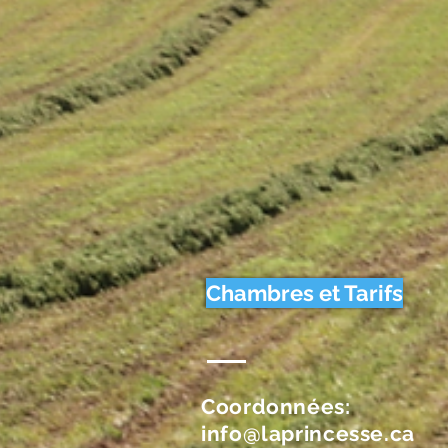
Chambres et Tarifs
Coordonnées:
info@laprincesse.ca