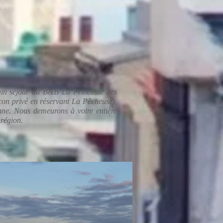
ain séjour au B&B La Princesse des
lcon privé en réservant La Pêcheuse),
nne. Nous demeurons à votre entière
 région.